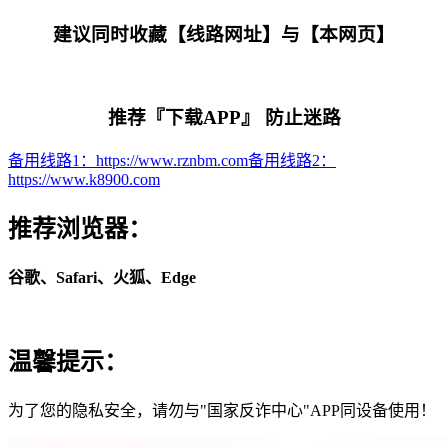
建议同时收藏【线路网址】与【本网页】
推荐『下载APP』 防止迷路
备用线路
1
：
https://www.rznbm.com
备用线路
2
：
https://www.k8900.com
推荐浏览器：
谷歌、Safari、火狐、Edge
温馨提示：
为了您的隐私安全，请勿与"国家反诈中心"APP同设备使用！