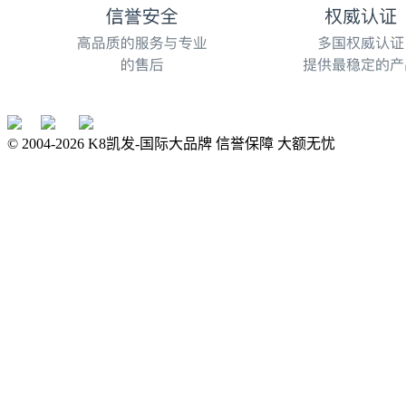
© 2004-
2026
K8凯发-国际大品牌 信誉保障 大额无忧