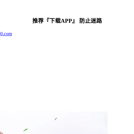
推荐『下载APP』 防止迷路
00.com