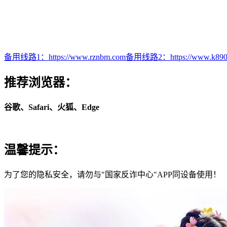
备用线路
1
：
https://www.rznbm.com
备用线路
2
：
https://www.k89
推荐浏览器：
谷歌、Safari、火狐、Edge
温馨提示：
为了您的隐私安全，请勿与"国家反诈中心"APP同设备使用！