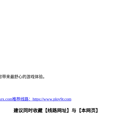
您带来最舒心的游戏体验。
kex.com
推荐线路：
https://www.plov9r.com
建议同时收藏【线路网址】与【本网页】