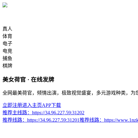
真人
体育
电子
电竞
捕鱼
棋牌
美女荷官 · 在线发牌
全网最美荷官，倾情出演，极致视觉盛宴，多元游戏种类，为
立即注册
进入主页
APP下载
推荐主线路：
https://34.96.227.59:31202
推荐线路：
https://34.96.227.59:31201
推荐线路：
https://www.1nz