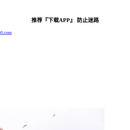
推荐『下载APP』 防止迷路
00.com