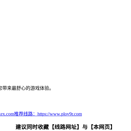
您带来最舒心的游戏体验。
kex.com
推荐线路：
https://www.plov9r.com
建议同时收藏【线路网址】与【本网页】