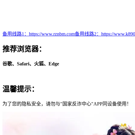
备用线路
1
：
https://www.rznbm.com
备用线路
2
：
https://www.k89
推荐浏览器：
谷歌、Safari、火狐、Edge
温馨提示：
为了您的隐私安全，请勿与"国家反诈中心"APP同设备使用！