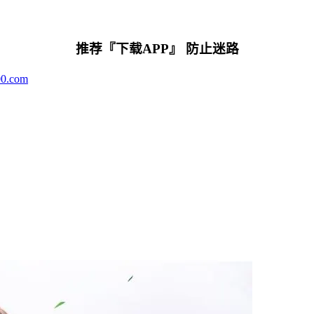
推荐『下载APP』 防止迷路
00.com