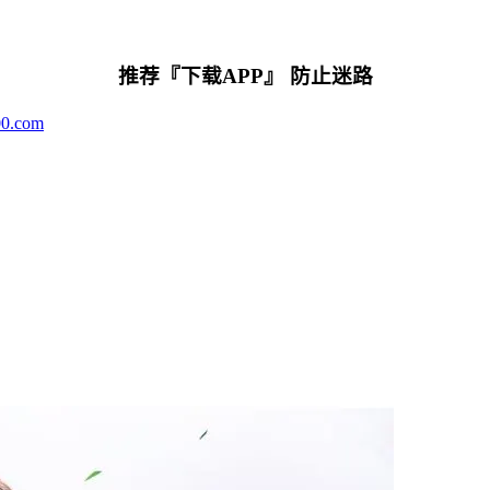
推荐『下载APP』 防止迷路
00.com