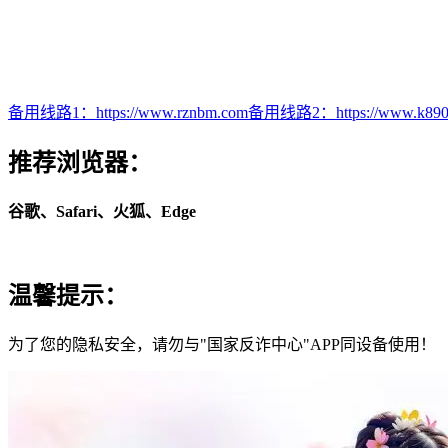
备用线路
1
：
https://www.rznbm.com
备用线路
2
：
https://www.k89
推荐浏览器：
谷歌、Safari、火狐、Edge
温馨提示：
为了您的隐私安全，请勿与"国家反诈中心"APP同设备使用！