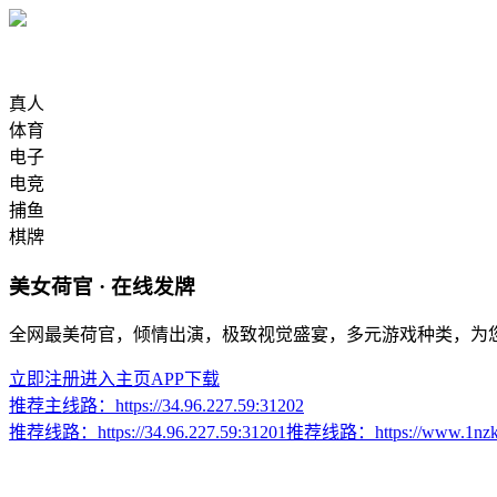
真人
体育
电子
电竞
捕鱼
棋牌
美女荷官 · 在线发牌
全网最美荷官，倾情出演，极致视觉盛宴，多元游戏种类，为
立即注册
进入主页
APP下载
推荐主线路：
https://34.96.227.59:31202
推荐线路：
https://34.96.227.59:31201
推荐线路：
https://www.1nz