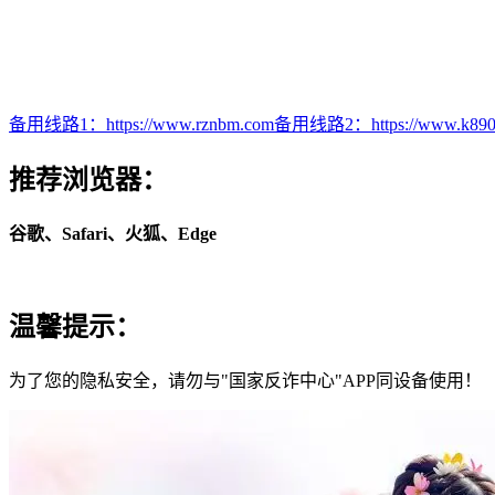
备用线路
1
：
https://www.rznbm.com
备用线路
2
：
https://www.k89
推荐浏览器：
谷歌、Safari、火狐、Edge
温馨提示：
为了您的隐私安全，请勿与"国家反诈中心"APP同设备使用！